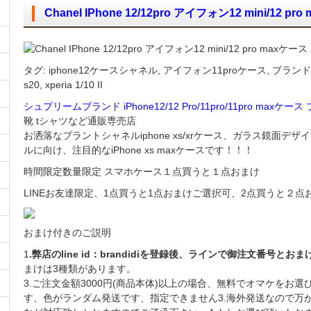
Chanel IPhone 12/12pro アイフォン12 mini/12 pr
タグ: iphone12ケースシャネル, アイフォン11proケース, ブランド, ch
s20, xperia 1/10 II
シュプリームブランド iPhone12/12 Pro/11pro/11pro maxケー
靴 tシャツなど通販専売店
お洒落なブラントシャネルiphone xs/xrケース、ガラス鏡面
ルに向け、注目的なiPhone xs maxケースです！！！
時間限定数量限定 スマホケース１点買うと１点おまけ
LINEお友達限定、1点買うと1点おまけご選択可、2点買うと２点おまけご選
おまけ付きのご説明
1
.弊店のline id：brandidiを登録後、ラインで御注文番号
まけは3種類があります。
3.ご注文金額3000円(商品本体)以上の場合、無料でオマケをお
す、色がランダム発送です、指定できません3.海外発送なので万