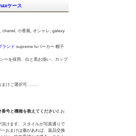
o maxケース
anel, 小香風, オシャレ, galaxy
ス ブランド
supreme lvパーカー 帽子
デザインーを採用、白と黒お揃い、カップ
択可..........
とおまけ番号と機種を教えてください
2.お
選び頂けます。スタイルが写真通りで
が一おまけは傷があれば、返品交換