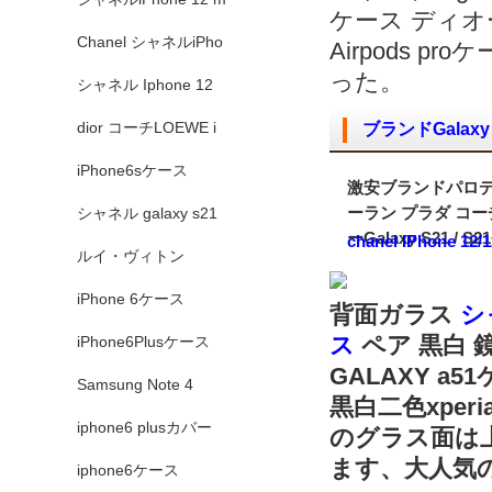
ケース ディオール
Chanel シャネルiPho
Airpods 
った。
シャネル Iphone 12
dior コーチLOEWE i
ブランドGalaxy S
iPhone6sケース
激安ブランドパロ
ーラン プラダ コ
シャネル galaxy s21
ーGalaxy S21 / S
chanel IPhone 12/
ルイ・ヴィトン
iPhone 6ケース
背面ガラス
シャ
ス
ペア 黒白 鏡面
iPhone6Plusケース
GALAXY a
Samsung Note 4
黒白二色xpe
iphone6 plusカバー
のグラス面は
ます、大人気のG
iphone6ケース