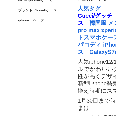
MCM iphone6ケース
人気タグ
ブランドiPhone6ケース
Gucci/グッチ i
iphone5Sケース
ス
韓国風 メンズ
pro max xper
トスマホケース 
スポンサードリンク
パロディ iPho
ス GalaxyS
人気iphone1
ルでかわいい
性が高くデザ
新型iPhon
換え時期にス
1月30日まで
まけ
免責事項