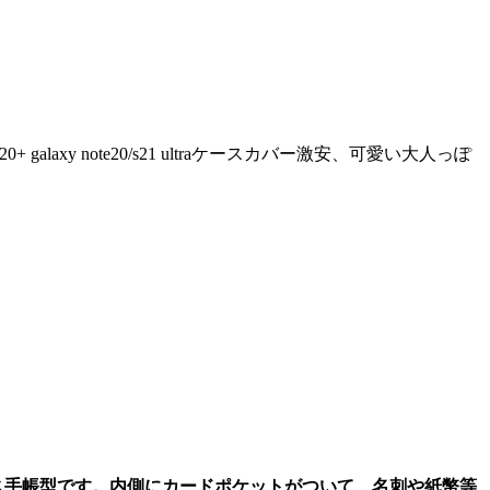
axy note20/s21 ultraケースカバー激安、可愛い大人っぽ
e20/ 10+ケース手帳型です。内側にカードポケットがついて、名刺や紙幣等