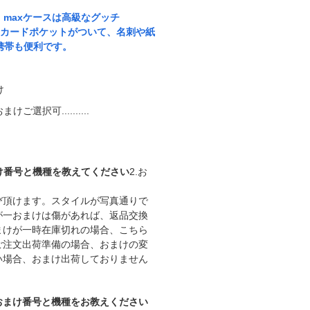
o maxケースは高級なグッチ
です。内側にカードポケットがついて、名刺や紙
携帯も便利です。
け
択可..........
とおまけ番号と機種を教えてください
2.お
選び頂けます。スタイルが写真通りで
が一おまけは傷があれば、返品交換
まけが一時在庫切れの場合、こちら
ご注文出荷準備の場合、おまけの変
い場合、おまけ出荷しておりません
号とおまけ番号と機種をお教えください