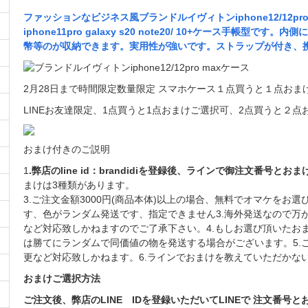
ファッションなビジネス風ブランドルイヴィトンiphone12/12pr
iphone11pro galaxy s20 note20/ 10+ケース手帳型
幣等のが収納できます。実用性が強いです。ストラップが付き、
2月28日まで時間限定数量限定 スマホケース１点買うと１点おま
LINEお友達限定、1点買うと1点おまけご選択可、2点買うと２点おまけご選
おまけ付きのご説明
1
.弊店のline id：brandidiを登録後、ラインで御注文番号
まけは3種類があります。
3.ご注文金額3000円(商品本体)以上の場合、無料でオマケをお
す、色がランダム発送です、指定できません3.海外発送なので万
など対応致しかねますのでご了承下さい。4.もしお選び頂いたお
は勝てにランダムで同価値の物を発送する場合がございます。5.
更など対応致しかねます。6.ラインでおまけを教えていただかな
おまけご選択方法
ご注文後、弊店のLINE IDを登録いただいてLINEで 注文番