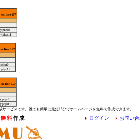
p on line
157
ny.php
:
0
ny.php
:
11
 on line
157
y.php
:
0
y.php
:
11
 on line
157
ny.php
:
0
ny.php
:
11
成サービスです。誰でも簡単に最短15分でホームページを無料で作成できます。
ログイン
お問い合