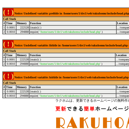
( ! )
Notice: Undefined variable: preftitle in /home/users/1/drc1/web/rakuhomu/include/head.ph
Call Stack
#
Time
Memory
Function
Location
1
0.0001
222528
{main}( )
.../compa
2
0.0010
294888
require(
'/home/users/1/drc1/web/rakuhomu/include/head.php'
)
.../compa
( ! )
Notice: Undefined variable: fidtitle in /home/users/1/drc1/web/rakuhomu/include/head.php
Call Stack
#
Time
Memory
Function
Location
1
0.0001
222528
{main}( )
.../compan
2
0.0010
294888
require(
'/home/users/1/drc1/web/rakuhomu/include/head.php'
)
.../compan
( ! )
Notice: Undefined variable: hidtitle in /home/users/1/drc1/web/rakuhomu/include/head.php
Call Stack
#
Time
Memory
Function
Location
1
0.0001
222528
{main}( )
.../compa
2
0.0010
294888
require(
'/home/users/1/drc1/web/rakuhomu/include/head.php'
)
.../compa
ラクホムは、更新できるホームページの無料作