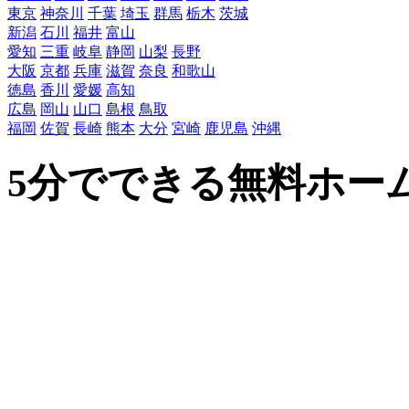
東京
神奈川
千葉
埼玉
群馬
栃木
茨城
新潟
石川
福井
富山
愛知
三重
岐阜
静岡
山梨
長野
大阪
京都
兵庫
滋賀
奈良
和歌山
徳島
香川
愛媛
高知
広島
岡山
山口
島根
鳥取
福岡
佐賀
長崎
熊本
大分
宮崎
鹿児島
沖縄
5分でできる無料ホー