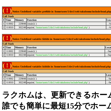
( ! )
Notice: Undefined variable: preftitle in /home/users/1/drc1/web/rakuhomu/include/head.ph
Call Stack
#
Time
Memory
Function
Loc
1
0.0002
229848
{main}( )
.../
2
0.0010
302248
require(
'/home/users/1/drc1/web/rakuhomu/include/head.php'
)
.../
( ! )
Notice: Undefined variable: fidtitle in /home/users/1/drc1/web/rakuhomu/include/head.php
Call Stack
#
Time
Memory
Function
Loca
1
0.0002
229848
{main}( )
.../fa
2
0.0010
302248
require(
'/home/users/1/drc1/web/rakuhomu/include/head.php'
)
.../fa
( ! )
Notice: Undefined variable: hidtitle in /home/users/1/drc1/web/rakuhomu/include/head.php
Call Stack
#
Time
Memory
Function
Loca
1
0.0002
229848
{main}( )
.../f
2
0.0010
302248
require(
'/home/users/1/drc1/web/rakuhomu/include/head.php'
)
.../f
ラクホムは、更新できるホー
誰でも簡単に最短15分でホー