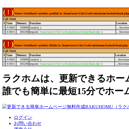
( ! )
Notice: Undefined variable: preftitle in /home/users/1/drc1/web/rakuhomu/include/head.ph
Call Stack
#
Time
Memory
Function
Location
1
0.0002
230896
{main}( )
.../howtou
2
0.0011
303248
require(
'/home/users/1/drc1/web/rakuhomu/include/head.php'
)
.../howtou
( ! )
Notice: Undefined variable: fidtitle in /home/users/1/drc1/web/rakuhomu/include/head.php
Call Stack
#
Time
Memory
Function
Location
1
0.0002
230896
{main}( )
.../howtous
2
0.0011
303248
require(
'/home/users/1/drc1/web/rakuhomu/include/head.php'
)
.../howtous
ラクホムは、更新できるホー
誰でも簡単に最短15分でホー
ログイン
お問い合わせ