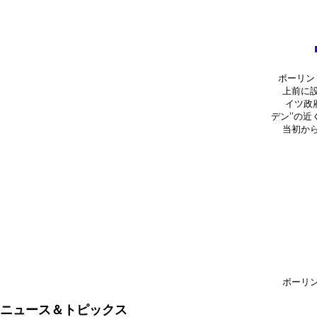
ボーリン
上前に
イツ政
デン’’の
当初か
ボーリ
ニュース＆トピックス