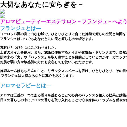
大切なあなたに安らぎを－
アロマビューティーエステサロン－フランジュ－へよ
フランジュとは―
ヨーロッパ調の真っ白なお城で、ひとりひとりに合った施術で癒しの空間と時間を
フランジュはいつでもあなたと共に美と癒しを求め続けます。
素材ひとつひとつにこだわりました。
上質のオイルを使用。また、施術に使用するオイルや
化粧品・ドリンクまで、自然
肌本来の「力」や「バランス」を取り戻すことを
目的としているのがオーガニック
お肌が弱い方や敏感肌の方にも安心してお使いいただけます。
施術ルームはもちろんのこと、リラックススペースを設け、ひとりひとり、その日
フランジュは大切なあなたに真心を尽くします。
アロマセラピーとは―
アロマは五感の一つである香りを感じることで心身のバランスを整える効果と効能
日々の暮らしの中にアロマの香りを取り入れることで心や身体のトラブルを穏やか