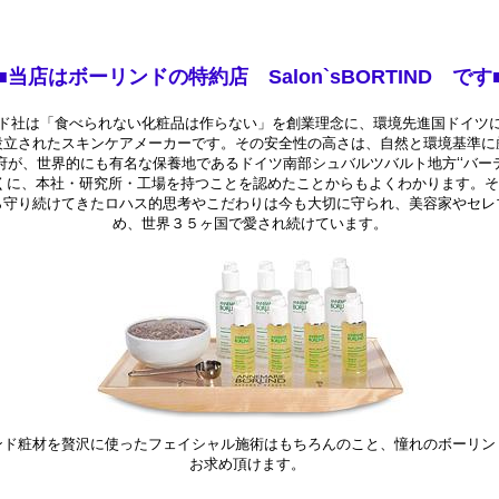
■当店はボーリンドの特約店 Salon`sBORTIND です
ド社は「食べられない化粧品は作らない」を創業理念に、環境先進国ドイツ
設立されたスキンケアメーカーです。その安全性の高さは、自然と環境基準に
府が、世界的にも有名な保養地であるドイツ南部シュバルツバルト地方‘‘バー
近くに、本社・研究所・工場を持つことを認めたことからもよくわかります。
ら守り続けてきたロハス的思考やこだわりは今も大切に守られ、美容家やセレ
め、世界３５ヶ国で愛され続けています。
ンド粧材を贅沢に使ったフェイシャル施術はもちろんのこと、憧れのボーリン
お求め頂けます。