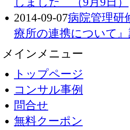
しました （9月9日）
2014-09-07
病院管理研
療所の連携について』
メインメニュー
トップページ
コンサル事例
問合せ
無料クーポン