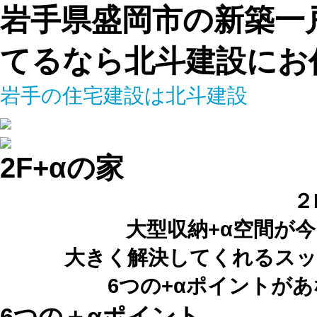
岩手県盛岡市の新築一
てるなら北斗建設にお
岩手の住宅建設は北斗建設
2F+αの家
２
大型収納+α空間が
大きく解決してくれるスッ
6つの+αポイントが
6つの＋αポイント