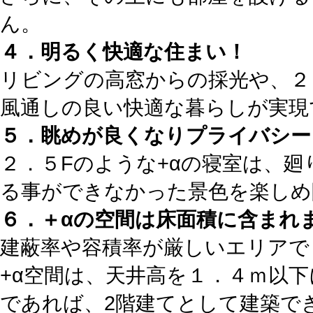
ん。
４．明るく快適な住まい！
リビングの高窓からの採光や、２
風通しの良い快適な暮らしが実現
５．眺めが良くなりプライバシー
２．５Fのような+αの寝室は、
る事ができなかった景色を楽しめ
６．＋αの空間は床面積に含まれ
建蔽率や容積率が厳しいエリアで
+α空間は、天井高を１．４ｍ以下
であれば、2階建てとして建築で